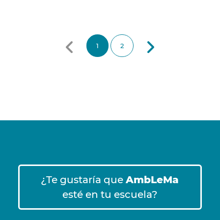
1
2
¿Te gustaría que
AmbLeMa
esté en tu escuela?