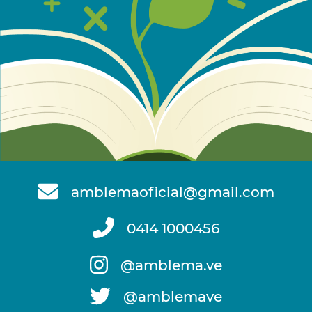
amblemaoficial@gmail.com
0414 1000456
@amblema.ve
@amblemave